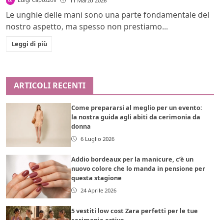
11 Marzo 2026
Le unghie delle mani sono una parte fondamentale del
nostro aspetto, ma spesso non prestiamo...
Leggi di più
ARTICOLI RECENTI
Come prepararsi al meglio per un evento:
la nostra guida agli abiti da cerimonia da
donna
6 Luglio 2026
Addio bordeaux per la manicure, c’è un
nuovo colore che lo manda in pensione per
questa stagione
24 Aprile 2026
5 vestiti low cost Zara perfetti per le tue
cerimonie estive