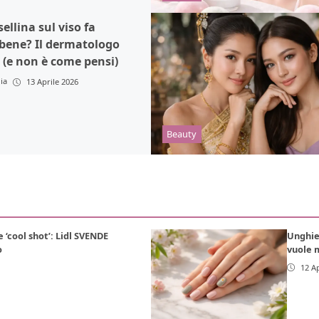
ellina sul viso fa
bene? Il dermatologo
 (e non è come pensi)
lia
13 Aprile 2026
Beauty
ne ‘cool shot’: Lidl SVENDE
Unghie 
o
vuole 
12 Ap