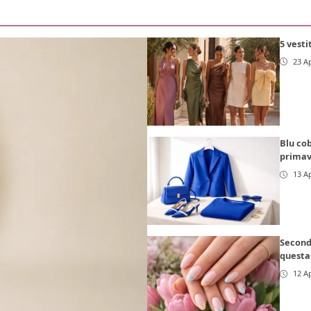
5 vesti
23 Ap
Blu cob
primav
13 Ap
Second
questa
12 Ap