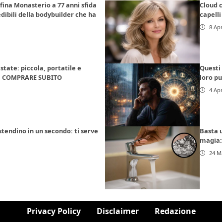
fina Monasterio a 77 anni sfida
Cloud c
dibili della bodybuilder che ha
capelli
8 Apr
state: piccola, portatile e
Questi 
 da COMPRARE SUBITO
loro pu
4 Apr
stendino in un secondo: ti serve
Basta u
magia: 
24 M
Privacy Policy
Disclaimer
Redazione