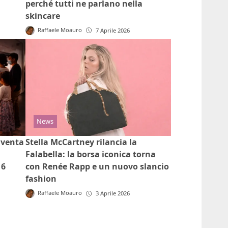
perché tutti ne parlano nella
skincare
Raffaele Moauro
7 Aprile 2026
News
iventa
Stella McCartney rilancia la
Falabella: la borsa iconica torna
 6
con Renée Rapp e un nuovo slancio
fashion
Raffaele Moauro
3 Aprile 2026