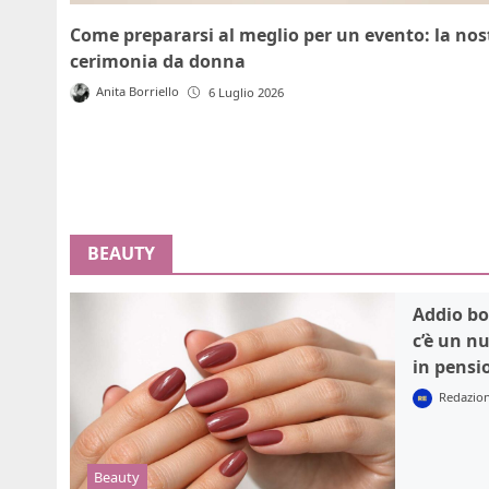
Come prepararsi al meglio per un evento: la nost
cerimonia da donna
Anita Borriello
6 Luglio 2026
BEAUTY
Addio bo
c’è un n
in pensi
Redazio
Beauty