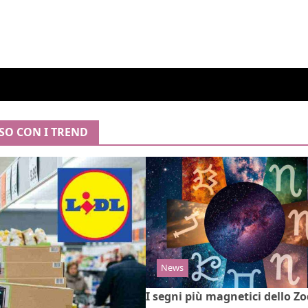
SSO CON I TREND
News
I segni più magnetici dello Zo