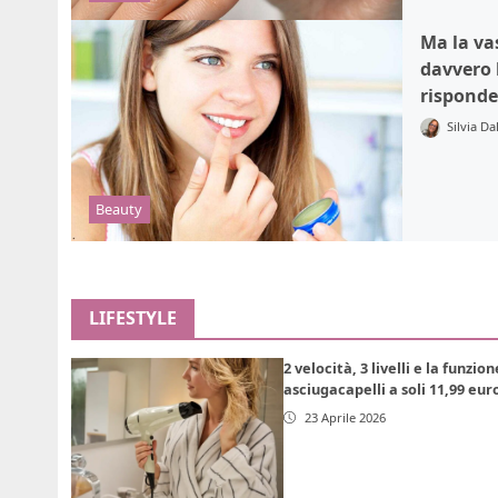
Ma la vas
davvero 
risponde
Silvia Da
Beauty
LIFESTYLE
2 velocità, 3 livelli e la funzio
asciugacapelli a soli 11,99 eur
23 Aprile 2026