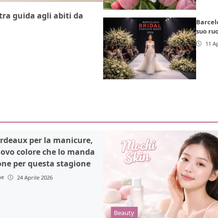
ra guida agli abiti da
Barcelo
suo ru
11 Ap
rdeaux per la manicure,
uovo colore che lo manda
one per questa stagione
ne
24 Aprile 2026
Beauty