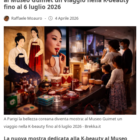
fino al 6 luglio 2026
Raffaele Moauro
-
4 Aprile 2026
A Parigi la bellezza coreana diventa mostra: al Museo Guimet un
viaggio nella K-beauty fino al 6 luglio 2026 - Brekka.it
La nuova mostra dedicata alla K-beauty al Museo