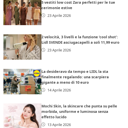
5 vestiti low cost Zara perfetti per le tue
cerimonie estive
23 Aprile 2026
2 velocità, 3 livelli e la funzione ‘cool shot’:
Lidl SVENDE asciugacapelli a soli 11,99 euro
23 Aprile 2026
La desideravo da tempo e LIDL la sta
finalmente regalando: una scarpiera
gigante a meno di 10 euro
14 Aprile 2026
Mochi Skin, la skincare che punta su pelle
morbida, uniforme e luminosa senza
effetto lucido
13 Aprile 2026