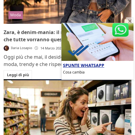
Moda
Zara, è denim-mania: il nuovo capo da pochi euro
che tutte vorranno questa primavera
Ilaria Losapio
14 Marzo 2026
Oggi più che mai, il desiderio di indossare capi alla
moda, trendy e che rispecchiano...
SPUNTE WHATSAPP
Cosa cambia
Leggi di più