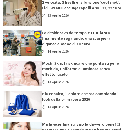
2 velocità, 3 livelli e la funzione ‘cool shot’:
Lidl SVENDE asciugacapelli a soli 11,99 euro
23 Aprile 2026
La desideravo da tempo e LIDL la sta
finalmente regalando: una scarpiera
gigante a meno di 10 euro
14 Aprile 2026
Mochi Skin, la skincare che punta su pelle
morbida, uniforme e luminosa senza
effetto lucido
13 Aprile 2026
Blu cobalto, il colore che sta cambiando i
look della primavera 2026
13 Aprile 2026
Ma la vasellina sul viso fa davvero bene? Il
dermatologo risponde (e non è come pensi)