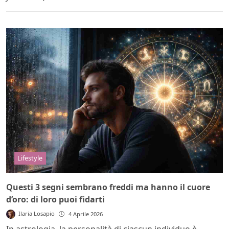
Lifestyle
Questi 3 segni sembrano freddi ma hanno il cuore
d’oro: di loro puoi fidarti
Ilaria Losapio
4 Aprile 2026