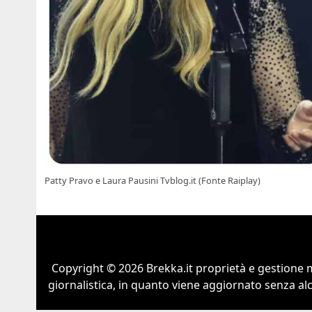
Patty Pravo e Laura Pausini Tvblog.it (Fonte Raiplay)
Copyright © 2026 Brekka.it proprietà e gestione m
giornalistica, in quanto viene aggiornato senza al