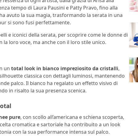
’essenza di ogni artista, dalla grazia di Arisa alla
enza tempo di Laura Pausini e Patty Pravo, fino alla
 ha avuto la sua magia, trasformando la serata in una
our si sono fusi perfettamente.
lli e iconici della serata, per scoprire come le donne di
a loro voce, ma anche con il loro stile unico.
on un
total look in bianco impreziosito da cristalli
,
 silhouette classica con dettagli luminosi, mantenendo
nde palco. Il bianco ha regalato un effetto visivo di
ndo in risalto la sua presenza scenica.
otal
inee pure
, con scollo all’americana e schiena scoperta,
scelta cromatica e sartoriale ha contribuito a un look
ntonia con la sua performance intensa sul palco.