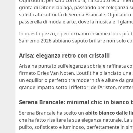
Ogni outfit, pensato con cura, ha saputo esprimere l
grinta di Ditonellapiaga, passando per l’eleganza s
sofisticata sobrietà di Serena Brancale. Ogni abito
passerella di moda e arte, dove la musica e il glam
In questo pezzo, ripercorriamo insieme i look più be
Sanremo 2026 abbiano saputo brillare non solo con l
Arisa: eleganza retro con cristalli
Arisa ha puntato sull’eleganza sobria e raffinata c
firmato Dries Van Noten. L’outfit ha bilanciato una
un equilibrio perfetto tra modernità e allure da gra
grande impatto sotto i riflettori dell’Ariston, mette
Serena Brancale: minimal chic in bianco t
Serena Brancale ha scelto un
abito bianco dalle l
che ha fatto risaltare la sua eleganza naturale. La 
pulito, sofisticato e luminoso, perfettamente in si