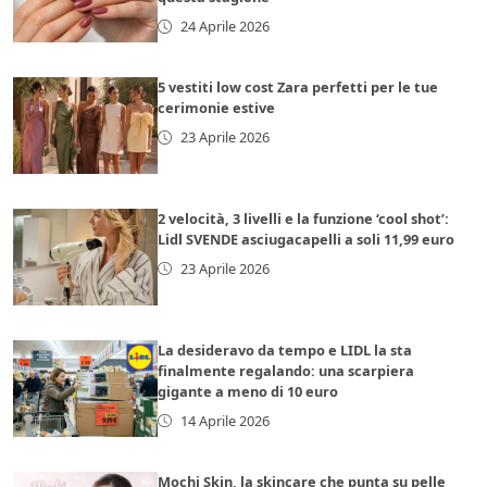
24 Aprile 2026
5 vestiti low cost Zara perfetti per le tue
cerimonie estive
23 Aprile 2026
2 velocità, 3 livelli e la funzione ‘cool shot’:
Lidl SVENDE asciugacapelli a soli 11,99 euro
23 Aprile 2026
La desideravo da tempo e LIDL la sta
finalmente regalando: una scarpiera
gigante a meno di 10 euro
14 Aprile 2026
Mochi Skin, la skincare che punta su pelle