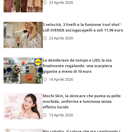
23 Aprile 2026
2 velocità, 3 livelli e la funzione ‘cool shot’:
Lidl SVENDE asciugacapelli a soli 11,99 euro
23 Aprile 2026
La desideravo da tempo e LIDL la sta
finalmente regalando: una scarpiera
gigante a meno di 10 euro
14 Aprile 2026
Mochi Skin, la skincare che punta su pelle
morbida, uniforme e luminosa senza
effetto lucido
13 Aprile 2026
Blu cobalto, il colore che sta cambiando i