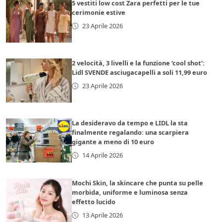
5 vestiti low cost Zara perfetti per le tue
cerimonie estive
23 Aprile 2026
2 velocità, 3 livelli e la funzione ‘cool shot’:
Lidl SVENDE asciugacapelli a soli 11,99 euro
23 Aprile 2026
La desideravo da tempo e LIDL la sta
finalmente regalando: una scarpiera
gigante a meno di 10 euro
14 Aprile 2026
Mochi Skin, la skincare che punta su pelle
morbida, uniforme e luminosa senza
effetto lucido
13 Aprile 2026