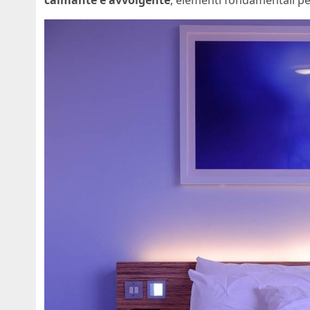
calmante e avvolgente
, elementi fondamentali pe