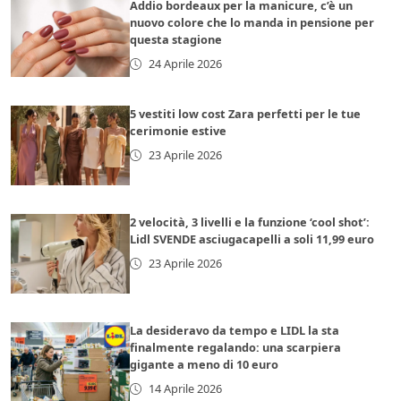
Addio bordeaux per la manicure, c’è un
nuovo colore che lo manda in pensione per
questa stagione
24 Aprile 2026
5 vestiti low cost Zara perfetti per le tue
cerimonie estive
23 Aprile 2026
2 velocità, 3 livelli e la funzione ‘cool shot’:
Lidl SVENDE asciugacapelli a soli 11,99 euro
23 Aprile 2026
La desideravo da tempo e LIDL la sta
finalmente regalando: una scarpiera
gigante a meno di 10 euro
14 Aprile 2026