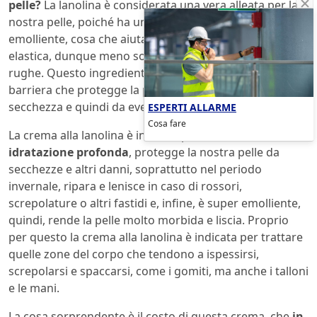
pelle?
La lanolina è considerata una vera alleata per la
nostra pelle, poiché ha un forte potere idratante ed
emolliente, cosa che aiuta ad avere una pelle liscia ed
elastica, dunque meno soggetta alla comparsa delle
rughe. Questo ingrediente è in grado di creare una
barriera che protegge la pelle dalla disidratazione, dalla
secchezza e quindi da eventuali spaccature.
ESPERTI ALLARME
Cosa fare
La crema alla lanolina è indicata per f
avorire una
idratazione profonda
, protegge la nostra pelle da
secchezze e altri danni, soprattutto nel periodo
invernale, ripara e lenisce in caso di rossori,
screpolature o altri fastidi e, infine, è super emolliente,
quindi, rende la pelle molto morbida e liscia. Proprio
per questo la crema alla lanolina è indicata per trattare
quelle zone del corpo che tendono a ispessirsi,
screpolarsi e spaccarsi, come i gomiti, ma anche i talloni
e le mani.
La cosa sorprendente è il costo di questa crema, che
in