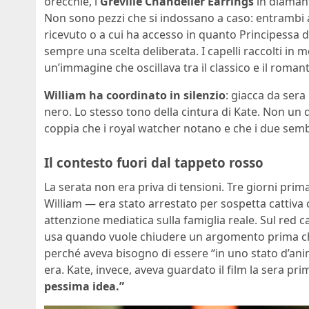
orecchie, i
Greville Chandelier Earrings
in diamant
Non sono pezzi che si indossano a caso: entrambi a
ricevuto o a cui ha accesso in quanto Principessa d
sempre una scelta deliberata. I capelli raccolti in 
un’immagine che oscillava tra il classico e il roman
William ha coordinato in silenzio
: giacca da sera
nero. Lo stesso tono della cintura di Kate. Non un 
coppia che i royal watcher notano e che i due sem
Il contesto fuori dal tappeto rosso
La serata non era priva di tensioni. Tre giorni prim
William — era stato arrestato per sospetta cattiva
attenzione mediatica sulla famiglia reale. Sul red c
usa quando vuole chiudere un argomento prima che 
perché aveva bisogno di essere “in uno stato d’a
era. Kate, invece, aveva guardato il film la sera pri
pessima idea.”