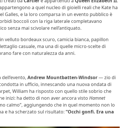
i creati da
Cartier
e appartenuti a
Queen Elizabeth II
.
ppartengono a quel nucleo di gioielli reali che Kate ha
el Galles, e la loro comparsa in un evento pubblico è
morbidi boccoli con la riga laterale completavano
tico senza mai scivolare nell’antiquato.
 in velluto bordeaux scuro, camicia bianca, papillon
dettaglio casuale, ma una di quelle micro-scelte di
brano fare con naturalezza da anni.
a dell’evento,
Andrew Mountbatten-Windsor
— zio di
 condotta in ufficio, innescando una nuova ondata di
arpet, William ha risposto con quello stile sobrio che
inizi: ha detto di non aver ancora visto
Hamnet
nimo calmo”, aggiungendo che in quel momento non lo
ma e ha scherzato sul risultato:
“Occhi gonfi. Era una