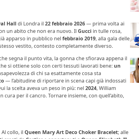
al Hall
di Londra il
22 febbraio 2026
— prima volta ai
on un abito che non era nuovo. Il
Gucci
in tulle rosa,
ià apparso in pubblico nel
febbraio 2019
, alla gala delle
 stesso vestito, contesto completamente diverso.
 che segna il punto vita, la gonna che sfiorava appena il
 si ottiene solo con certi tessuti lavorati bene:
un
onsapevolezza di chi sa esattamente cosa sta
co
— l’abitudine di riportare in scena capi già indossati
ui la scelta aveva un peso in più: nel
2024
, William
n cura per il cancro. Tornare insieme, con quell’abito,
Al collo, il
Queen Mary Art Deco Choker Bracelet
; alle