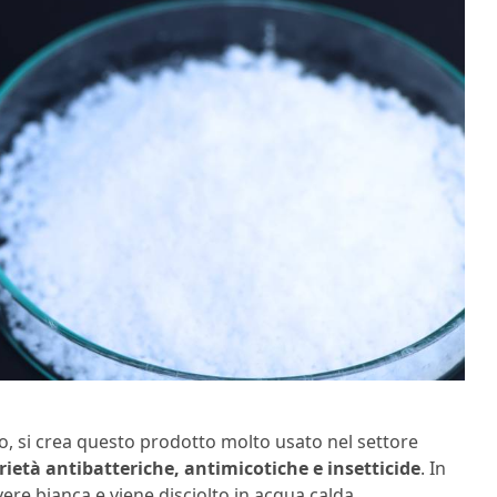
co, si crea questo prodotto molto usato nel settore
rietà antibatteriche, antimicotiche e insetticide
. In
vere bianca e viene disciolto in acqua calda.