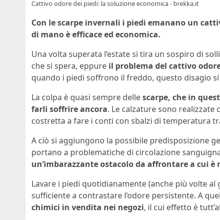
Cattivo odore dei piedi: la soluzione economica - brekka.it
Con le scarpe invernali i piedi emanano un cattiv
di mano è efficace ed economica.
Una volta superata l’estate si tira un sospiro di sol
che si spera, eppure
il problema del cattivo odor
quando i piedi soffrono il freddo, questo disagio si 
La colpa è quasi sempre delle
scarpe, che in ques
farli soffrire ancora
. Le calzature sono realizzate c
costretta a fare i conti con sbalzi di temperatura tr
A ciò si aggiungono la possibile predisposizione ge
portano a problematiche di circolazione sanguigna o
un’imbarazzante ostacolo da affrontare a cui è 
Lavare i piedi quotidianamente (anche più volte al 
sufficiente a contrastare l’odore persistente. A que
chimici in vendita nei negozi
, il cui effetto è tut