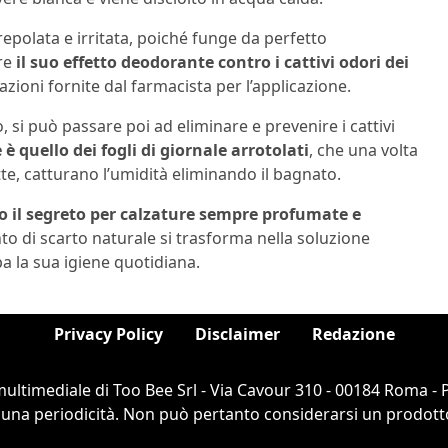
repolata e irritata, poiché funge da perfetto
are
il suo effetto deodorante contro i cattivi odori dei
zioni fornite dal farmacista per l’applicazione.
co, si può passare poi ad eliminare e prevenire i cattivi
è quello dei fogli di giornale arrotolati
, che una volta
otte, catturano l’umidità eliminando il bagnato.
no il segreto per calzature sempre profumate e
o di scarto naturale si trasforma nella soluzione
pa la sua igiene quotidiana.
Privacy Policy
Disclaimer
Redazione
ultimediale di Too Bee Srl - Via Cavour 310 - 00184 Roma -
cuna periodicità. Non può pertanto considerarsi un prodotto e