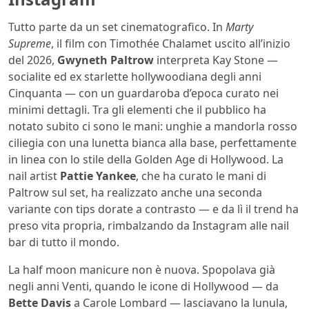
Tutto parte da un set cinematografico. In
Marty
Supreme
, il film con Timothée Chalamet uscito all’inizio
del 2026,
Gwyneth Paltrow
interpreta Kay Stone —
socialite ed ex starlette hollywoodiana degli anni
Cinquanta — con un guardaroba d’epoca curato nei
minimi dettagli. Tra gli elementi che il pubblico ha
notato subito ci sono le mani: unghie a mandorla rosso
ciliegia con una lunetta bianca alla base, perfettamente
in linea con lo stile della Golden Age di Hollywood. La
nail artist
Pattie Yankee
, che ha curato le mani di
Paltrow sul set, ha realizzato anche una seconda
variante con tips dorate a contrasto — e da lì il trend ha
preso vita propria, rimbalzando da Instagram alle nail
bar di tutto il mondo.
La half moon manicure non è nuova. Spopolava già
negli anni Venti, quando le icone di Hollywood — da
Bette Davis
a Carole Lombard — lasciavano la lunula,