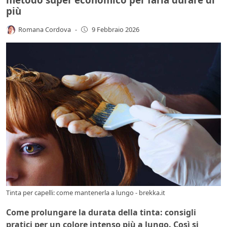
più
Romana Cordova
-
9 Febbraio 2026
Tinta per capelli: come mantenerla a lungo - brekka.it
Come prolungare la durata della tinta: consigli
pratici per un colore intenso più a lungo. Così si