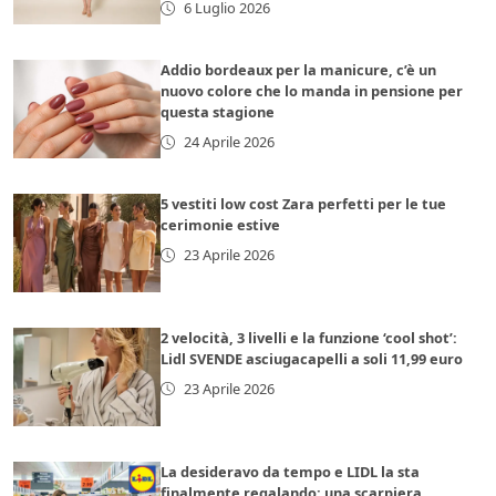
6 Luglio 2026
Addio bordeaux per la manicure, c’è un
nuovo colore che lo manda in pensione per
questa stagione
24 Aprile 2026
5 vestiti low cost Zara perfetti per le tue
cerimonie estive
23 Aprile 2026
2 velocità, 3 livelli e la funzione ‘cool shot’:
Lidl SVENDE asciugacapelli a soli 11,99 euro
23 Aprile 2026
La desideravo da tempo e LIDL la sta
finalmente regalando: una scarpiera