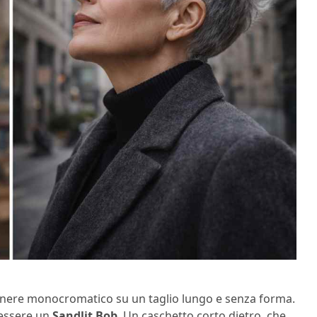
 cenere monocromatico su un taglio lungo e senza forma.
e essere un
Sandlit Bob
. Un caschetto corto dietro, che