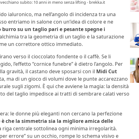
i svecchiano subito: 10 anni in meno senza lifting - brekka.it
cido ialuronico, ma nell’angolo di incidenza tra una
pesso entriamo in salone con un’idea di colore e ne
 burro su un taglio pari e pesante spegne i
alchimia tra la geometria di un taglio e la saturazione
 come un correttore ottico immediato.
rano verso il cioccolato fondente o il caffè. Se li
do, l’effetto “cornice funebre” è dietro l’angolo. Per
la gravità, il castano deve sposarsi con il
Midi Cut
nta, ma di un gioco di volumi dove le punte accarezzano
urale sugli zigomi. È qui che avviene la magia: la densità
o del taglio impedisce ai tratti di sembrare calati verso
rera: le donne più eleganti non cercano la perfezione
e è che la simmetria sia la migliore amica delle
riga centrale sottolinea ogni minima irregolarità.
 “per errore” su un occhio, rompe lo schema visivo e