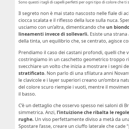
Sono questi i tagli di capelli perfetti per ogni tipo di colore che t
Il segreto non è mai stato nascosto nelle fiale di a
ciocca scalata e il riflesso della luce sulla nuca. S
usciamo con un’altra, dimenticando che
un biondo
lineamenti invece di sollevarli.
Esiste una strana 
della tinta, un equilibrio che, se centrato, agisce
Prendiamo il caso dei castani profondi, quelli che vi
costringiamo in un caschetto geometrico troppo rigi
svecchiare un volto che inizia a mostrare i segni del
stratificato
. Non parlo di una sfilatura anni Nova
le clavicole e i layer superiori creano un’ombra nat
del colore scuro riempie i vuoti, mentre il moviment
il basso.
C’è un dettaglio che osservo spesso nei saloni di B
simmetrica. Anzi,
l’intuizione che ribalta le regol
rughe.
Un viso perfettamente diviso a metà da una 
Spostare l’asse, creare un ciuffo laterale che cade