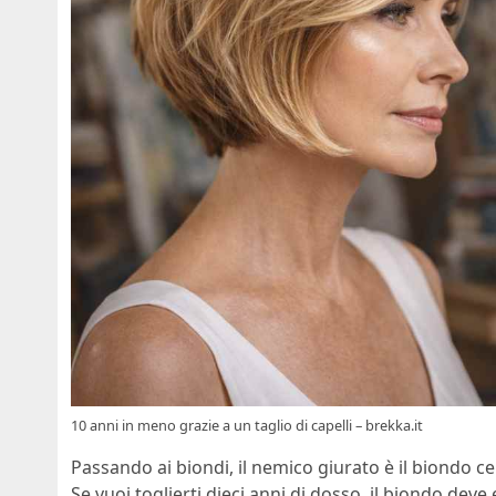
10 anni in meno grazie a un taglio di capelli – brekka.it
Passando ai biondi, il nemico giurato è il biondo
Se vuoi toglierti dieci anni di dosso, il biondo dev